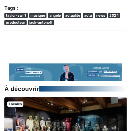
Tags :
taylor-swift
musique
angele
actualite
actu
news
2024
producteur
jack-antonoff
À découvrir
Locales