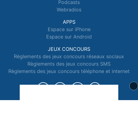
Podcasts
Webradios
APPS
Espace sur iPhone
Espace sur Android
JEUX CONCOURS
Règlements des jeux concours réseaux sociaux
Règlements des jeux concours SMS
Règlements des jeux concours téléphone et internet
© 2026 Radio Espace Tous droits réservés.
Signaler un contenu
-
Mentions légales
-
Politique de cookies
-
Contact