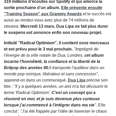
319 millions d'écoutes sur Spotify et qui amorce la
sortie prochaine d'un album.
Elle présente ensuite
"Training Season" aux Grammy Awards
et le succès est
aussi au rendez-vous avec plus de 74 millions de
streams.
Mercredi 13 mars, Dua Lipa ne fait plus durer
le suspens est annonce enfin son nouveau projet.
Intitulé "Radical Optimism", il contient onze morceaux
et est prévu pour le 3 mai prochain.
"
Imprégné d
e
l'énergie de la ville natale de Dua, Londres,
cet album
incarne l'honnêteté, la confiance et la liberté de la
Britpop des années 90.
Il transporte l'auditeur dans un
monde pop onirique, libérateur et sans concession"
,
apprend-on dans un communiqué.
Dua Lipa
précise son
titre :
"
Il y a quelques années, un ami m'a fait découvrir le
terme 'Radical Optimism'.
C'est un concept qui
a
résonné en moi, et je suis devenue plus curieuse
lorsque j'ai commencé à l'intégrer dans ma vie
".
Elle
conclut :
"
J'ai é
té frappée par l'idée de traverser le chaos