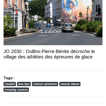
JO 2030 : Oullins-Pierre-Bénite décroche le
village des athlètes des épreuves de glace
Tags :
houdini
dua-lipa
radical-optimism
nouvel-album
treaning-season