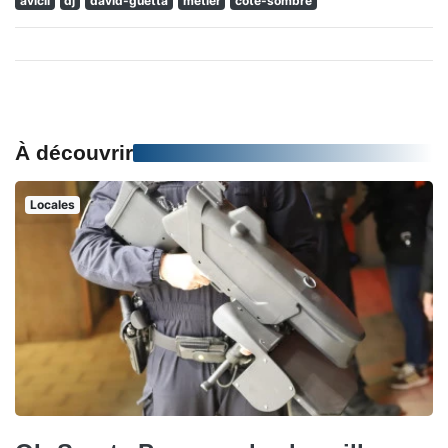
avicii
dj
david-guetta
metier
cote-sombre
À découvrir
Locales