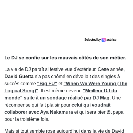
Le DJ se confie sur les mauvais côtés de son métier.
La vie de DJ paraît si festive vue d'extérieur. Cette année,
David Guetta
n'a pas chômé en dévoilait des singles à
succès comme
"Big FU"
et
"When We Were Young (The
Logical Song)"
. Il
est même devenu
"Meilleur DJ du
monde" suite à un sondage réalisé par DJ Mag
. Une
récompense qui fait plaisir pour
celui qui voudrait
collaborer avec
Aya Nakamura
et qui sera bientôt papa
pour la troisième fois.
Mais si tout semble rose aujourd'hui dans la vie de David