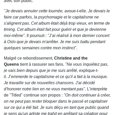
avec son public.
"Je devais annuler cette tournée,
avoue-t-elle.
Je devais le
faire car parfois, la psychomagie et le capitalisme ne
s'alignent pas. Cet album était déjà trop vieux, en terme de
timing. Cet album était fait pour guérir et que je devienne
moi-même"
. Il poursuit :
"J’ai réalisé à mon dernier concert
à Oslo que je devais m'arrêter. Je me suis battu pendant
quelques semaines contre mon instinct"
.
Malgré ce rebondissement,
Christine and the
Queens
tient à rassurer ses fans.
"Ne vous inquiétez pas,
je vais bien depuis que je me suis arrêté
, explique-t-
il.
J’emmerde le capitalisme et ce qu'il a fait à la musique.
Je travaille sur de nouvelles chansons. J'ai décidé
d'honorer notre lien en ne vous mentant pas"
. L’interprète
de "Titled" continue son propos :
"On doit continuer à créer,
on ne peut pas rester bloquer dans le passé et capitaliser
sur ce qui a été fait. Je suis déçu en tant que public quand
je sens qu'un artiste me trahit en arrêtant sa création pour