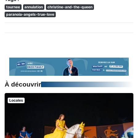
tournee
annulation
christine-and-the-queen
paranoia-angels-true-love
À découvrir
Locales