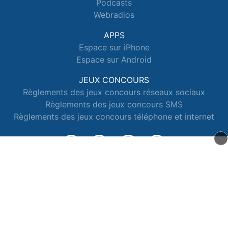
Podcasts
Webradios
APPS
Espace sur iPhone
Espace sur Android
JEUX CONCOURS
Règlements des jeux concours réseaux sociaux
Règlements des jeux concours SMS
Règlements des jeux concours téléphone et internet
© 2026 Radio Espace Tous droits réservés.
Signaler un contenu
-
Mentions légales
-
Politique de cookies
-
Contact