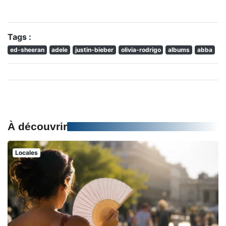
Tags :
ed-sheeran
adele
justin-bieber
olivia-rodrigo
albums
abba
À découvrir
Locales