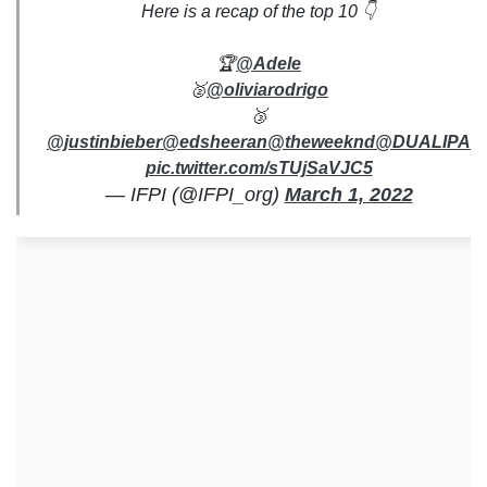
Here is a recap of the top 10 👇
🏆
@Adele
🥈
@oliviarodrigo
🥉
@justinbieber
@edsheeran
@theweeknd
@DUALIPA
@
pic.twitter.com/sTUjSaVJC5
— IFPI (@IFPI_org)
March 1, 2022