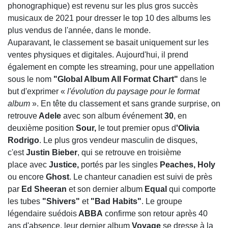
phonographique) est revenu sur les plus gros succès
musicaux de 2021 pour dresser le top 10 des albums les
plus vendus de l'année, dans le monde.
Auparavant, le classement se basait uniquement sur les
ventes physiques et digitales. Aujourd'hui, il prend
également en compte les streaming, pour une appellation
sous le nom
"Global Album All Format Chart"
dans le
but d'exprimer «
l'évolution du paysage pour le format
album
». En tête du classement et sans grande surprise, on
retrouve
Adele
avec son album événement
30
, en
deuxième position
Sour,
le tout premier opus d
'Olivia
Rodrigo
. Le plus gros vendeur masculin de disques,
c'est
Justin
Bieber
, qui se retrouve en troisième
place avec
Justice,
portés par les singles
Peaches, Holy
ou encore
Ghost
. Le chanteur canadien est suivi de près
par
Ed Sheeran
et son dernier album
Equal
qui comporte
les tubes
"Shivers"
et
"Bad Habits"
. Le groupe
légendaire suédois
ABBA
confirme son retour après 40
ans d'absence, leur dernier album
Voyage
se dresse à la