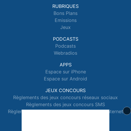
RUBRIQUES
Bons Plans
Emissions
Jeux
PODCASTS
Podcasts
Webradios
APPS
Espace sur iPhone
Espace sur Android
JEUX CONCOURS
Règlements des jeux concours réseaux sociaux
Règlements des jeux concours SMS
Règlements des jeux concours téléphone et internet