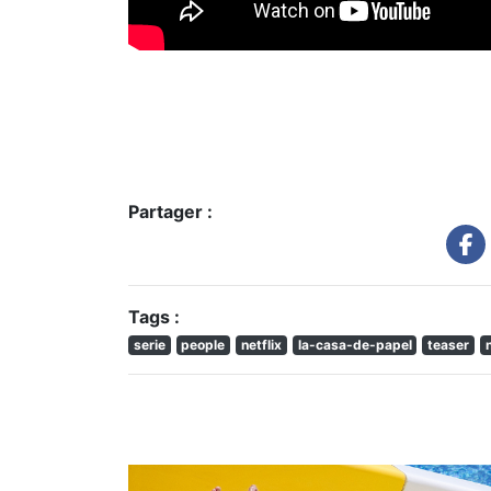
Partager :
Tags :
serie
people
netflix
la-casa-de-papel
teaser