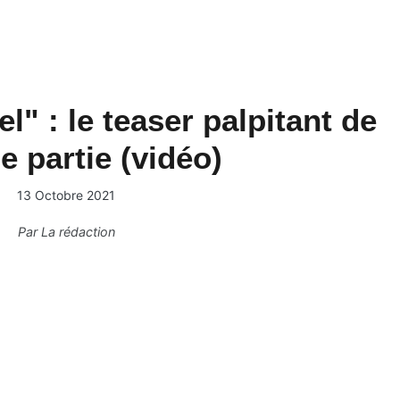
l" : le teaser palpitant de
me partie (vidéo)
13 Octobre 2021
Par
La rédaction