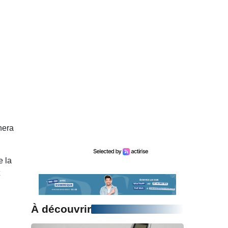
hera
e la
À découvrir