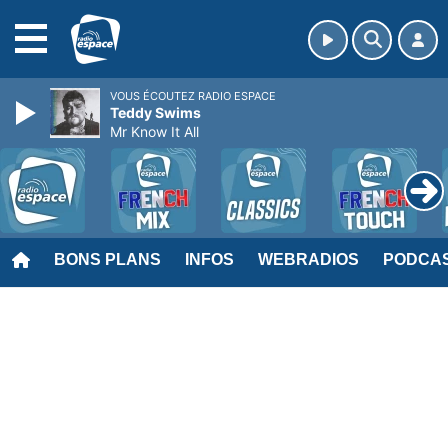
MENU
VOUS ÉCOUTEZ RADIO ESPACE
Teddy Swims
Mr Know It All
BONS PLANS
INFOS
WEBRADIOS
PODCA