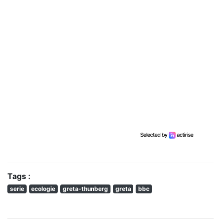
Tags :
serie
ecologie
greta-thunberg
greta
bbc