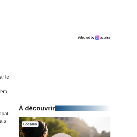
ar le
fera
À découvrir
abat,
ais
Locales