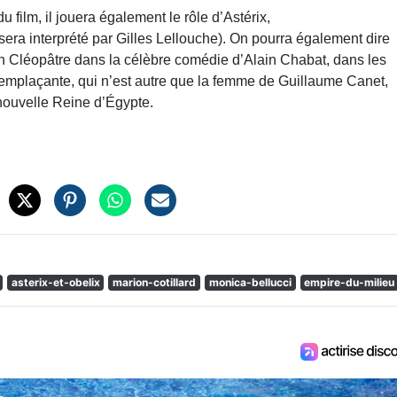
 film, il jouera également le rôle d’Astérix,
 sera interprété par Gilles Lellouche). On pourra également dire
n Cléopâtre dans la célèbre comédie d’Alain Chabat, dans les
remplaçante, qui n’est autre que la femme de Guillaume Canet,
 nouvelle Reine d’Égypte.
asterix-et-obelix
marion-cotillard
monica-bellucci
empire-du-milieu