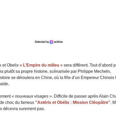
x et Obelix
« L’Empire du milieu »
sera différent. Tout d’abord p
ra plutôt sa propre histoire, scénarisée par Philippe Mecheln,
histoire se déroulera en Chine, où la fille d’un Empereur Chinois 
’aide.
alement
« nouveaux visages »
. Difficile de passer après Alain Ch
e de choc du fameux
"Astérix et Obélix : Mission Cléopâtre"
. M
us décevra surement pas.