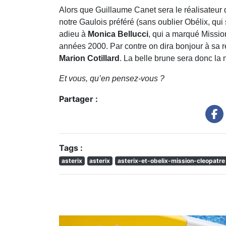
Alors que Guillaume Canet sera le réalisateur du
notre Gaulois préféré (sans oublier Obélix, qui
adieu à
Monica Bellucci
, qui a marqué Missio
années 2000. Par contre on dira bonjour à sa 
Marion Cotillard
. La belle brune sera donc la
Et vous, qu’en pensez-vous ?
Partager :
Tags :
asterix
asterix
asterix-et-obelix-mission-cleopatre