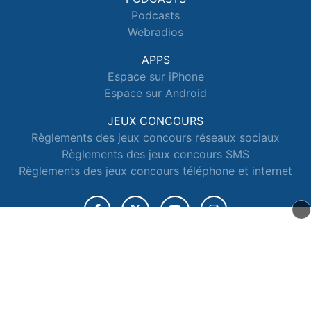
Podcasts
Webradios
APPS
Espace sur iPhone
Espace sur Android
JEUX CONCOURS
Règlements des jeux concours réseaux sociaux
Règlements des jeux concours SMS
Règlements des jeux concours téléphone et internet
© 2026 Radio Espace Tous droits réservés.
Signaler un contenu
-
Mentions légales
-
Politique de cookies
-
Contact