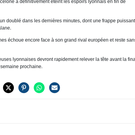
celone a définitivement éteint les espoirs lyonnais en fin de
un doublé dans les dernières minutes, dont une frappe puissan
alane.
nes échoue encore face à son grand rival européen et reste san
ueuses lyonnaises devront rapidement relever la tête avant la fin
a semaine prochaine.