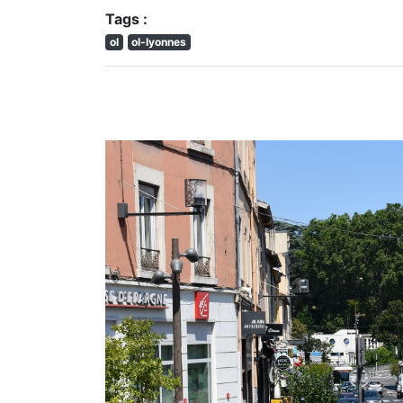
Tags :
ol
ol-lyonnes