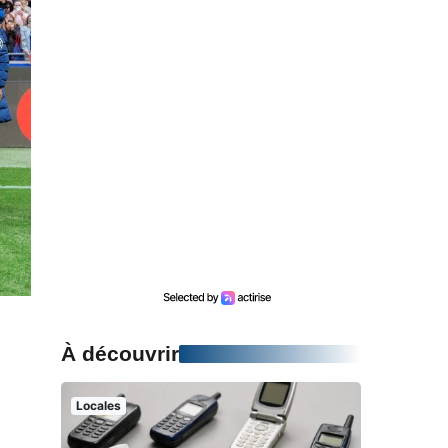
À découvrir
Locales