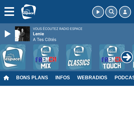
MENU
VOUS ÉCOUTEZ RADIO ESPACE
Lenie
A Tes Côtés
BONS PLANS
INFOS
WEBRADIOS
PODCA