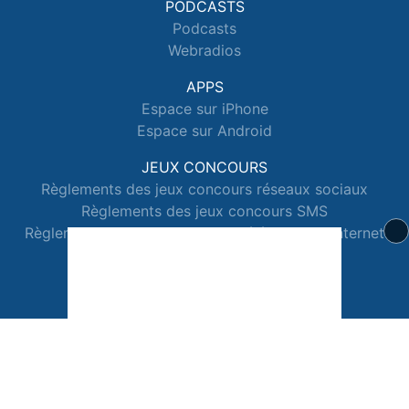
PODCASTS
Podcasts
Webradios
APPS
Espace sur iPhone
Espace sur Android
JEUX CONCOURS
Règlements des jeux concours réseaux sociaux
Règlements des jeux concours SMS
Règlements des jeux concours téléphone et internet
© 2026 Radio Espace Tous droits réservés.
Signaler un contenu
-
Mentions légales
-
Politique de cookies
-
Contact