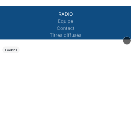
RADIO
Equipe
Contact
Titres diffusés
Fréquences
Cookies
INFOS
Infos
Infos People
RUBRIQUES
Bons Plans
Emissions
Jeux
PODCASTS
Podcasts
Webradios