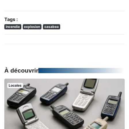
Tags :
incendie
explosion
casabea
À découvrir
Locales