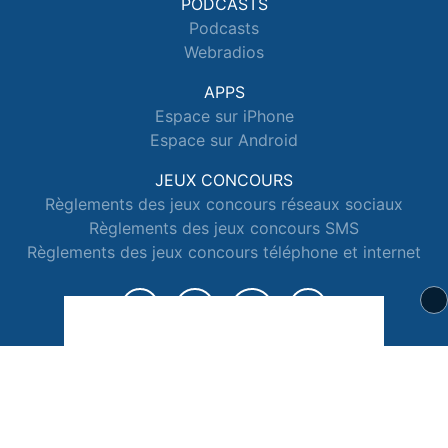
PODCASTS
Podcasts
Webradios
APPS
Espace sur iPhone
Espace sur Android
JEUX CONCOURS
Règlements des jeux concours réseaux sociaux
Règlements des jeux concours SMS
Règlements des jeux concours téléphone et internet
© 2026 Radio Espace Tous droits réservés.
Signaler un contenu
-
Mentions légales
-
Politique de cookies
-
Contact