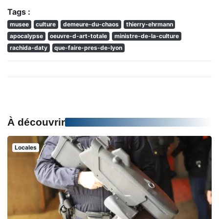
Tags :
musee
culture
demeure-du-chaos
thierry-ehrmann
apocalypse
oeuvre-d-art-totale
ministre-de-la-culture
rachida-daty
que-faire-pres-de-lyon
À découvrir
Locales