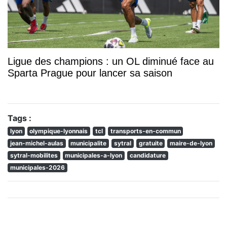
Ligue des champions : un OL diminué face au
Sparta Prague pour lancer sa saison
Tags :
lyon
olympique-lyonnais
tcl
transports-en-commun
jean-michel-aulas
municipalite
sytral
gratuite
maire-de-lyon
sytral-mobilites
municipales-a-lyon
candidature
municipales-2026