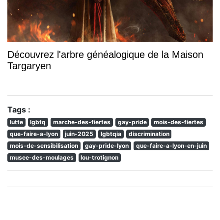
Découvrez l'arbre généalogique de la Maison
Targaryen
Tags :
lutte
lgbtq
marche-des-fiertes
gay-pride
mois-des-fiertes
que-faire-a-lyon
juin-2025
lgbtqia
discrimination
mois-de-sensibilisation
gay-pride-lyon
que-faire-a-lyon-en-juin
musee-des-moulages
lou-trotignon