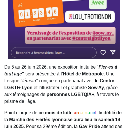
Du 5 au 26 juin 2026, une exposition intitulée "
Fier·es à
tout âge
"
sera présentée à
l’Hôtel de Métropole
. Une
fresque
"témoin"
conçue en partenariat avec
le Centre
LGBTI+ Lyon
et l’illustrateur et graphiste
Sow Ay
, grâce
aux témoignages de
personnes LGBTQIA+
, à travers le
prisme de l'âge.
Point d'orgue de
ce mois de lutte
ar
c-
en
-c
ie
l
,
le défilé de
la Marche des Fiertés lyonnaise aura lieu le samedi 14
juin 2025
. Pour sa 29ème édition, la
Gay Pride
attend pas