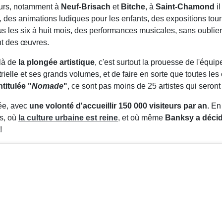
leurs, notamment à
Neuf-Brisach
et
Bitche
, à
Saint-Chamond
il
 des animations ludiques pour les enfants, des expositions to
s les six à huit mois, des performances musicales, sans oublie
nt des œuvres.
là de
la plongée artistique
, c'est surtout la prouesse de l'équip
ielle et ses grands volumes, et de faire en sorte que toutes les
titulée "
Nomade
"
, ce sont pas moins de 25 artistes qui seron
cée, avec
une volonté d'accueillir 150 000 visiteurs par an
. E
es, où
la culture urbaine est reine
, et où même
Banksy a décid
 !