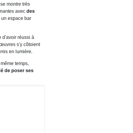
 se montre très
urnantes avec
des
r un espace bar
e d'avoir réussi à
 œuvres s'y côtoient
t mis en lumière.
n même temps,
é de poser ses