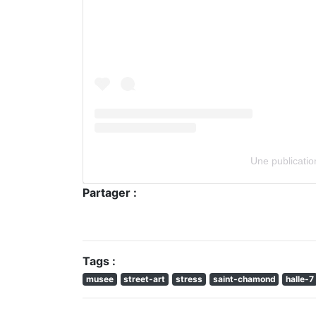
Une publicati
Partager :
Tags :
musee
street-art
stress
saint-chamond
halle-7