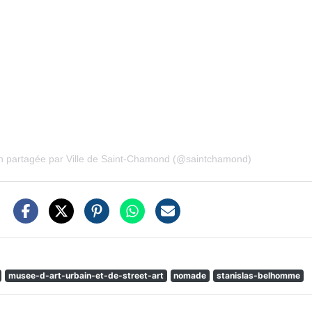
on partagée par Ville de Saint-Chamond (@saintchamond)
musee-d-art-urbain-et-de-street-art
nomade
stanislas-belhomme