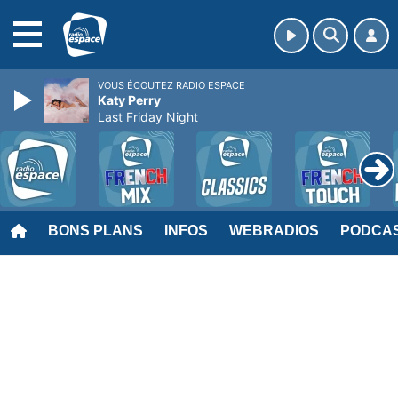
MENU
VOUS ÉCOUTEZ RADIO ESPACE
Katy Perry
Last Friday Night
BONS PLANS
INFOS
WEBRADIOS
PODCA