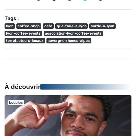
Tags :
lyon
coffee-shop
cafe
que-faire-a-lyon
sortie-a-lyon
lyon-coffee-events
association-lyon-coffee-events
torrefacteurs-locaux
auvergne-rhones-alpes
À découvrir
Locales