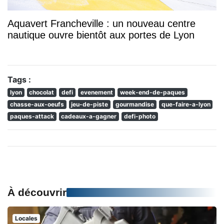
Aquavert Francheville : un nouveau centre
nautique ouvre bientôt aux portes de Lyon
Tags :
lyon
chocolat
defi
evenement
week-end-de-paques
chasse-aux-oeufs
jeu-de-piste
gourmandise
que-faire-a-lyon
paques-attack
cadeaux-a-gagner
defi-photo
À découvrir
Locales