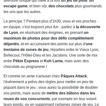
aventure unique qui mêle à la fois
un jeu de piste
,
un
escape game
, et bien sûr,
des chocolats
plus gourmands
les uns que les autres.
Le principe ? Pendant plus d'1h30, vous et vos proches -
en équipe, c'est toujours plus fun
- partez à
la découverte
de Lyon
, en résolvant des énigmes, en prenant
un
maximum de photos pour des défis complètement
déjantés
, et en accumulant des points sur plus d'
une
trentaine de zones de jeu
, réparties entre le Vieux Lyon,
Bellecour, l'Hôtel-Dieu et les Jacobins. Une sorte de mix
entre
Pékin Express
et
Koh Lanta
, mais avec des
chocolats au programme !
Et comme on aime s'amuser chez
Pâques Attack
,
l'événement a prévu des règles pour mettre un peu de
piquant dans le jeu : vous aurez la possibilité de doubler
vos points, mais aussi de
mettre des bâtons dans les
roues de vos concurrents
, par exemple en leur volant
leurs points, ou en supprimant certaines zones de jeu. Le