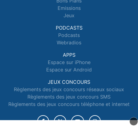
Bons Plans
Emissions
Jeux
PODCASTS
Podcasts
Webradios
APPS
Espace sur iPhone
Espace sur Android
JEUX CONCOURS
Règlements des jeux concours réseaux sociaux
Règlements des jeux concours SMS
Règlements des jeux concours téléphone et internet