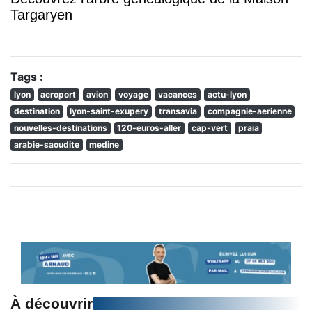
Targaryen
Tags :
lyon
aeroport
avion
voyage
vacances
actu-lyon
destination
lyon-saint-exupery
transavia
compagnie-aerienne
nouvelles-destinations
120-euros-aller
cap-vert
praia
arabie-saoudite
medine
À découvrir