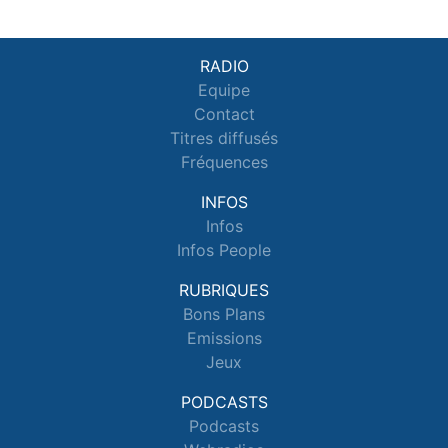
RADIO
Equipe
Contact
Titres diffusés
Fréquences
INFOS
Infos
Infos People
RUBRIQUES
Bons Plans
Emissions
Jeux
PODCASTS
Podcasts