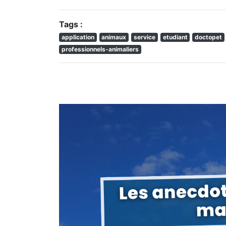
Tags :
application
animaux
service
etudiant
doctopet
professionnels-animaliers