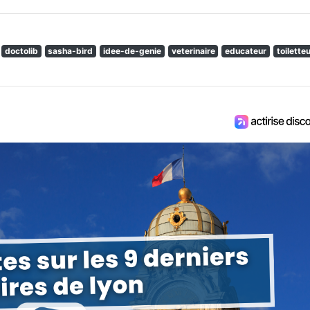
doctolib
sasha-bird
idee-de-genie
veterinaire
educateur
toilette