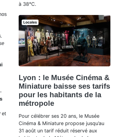
à 38°C.
 nos
Locales
.
ise
ui
Lyon : le Musée Cinéma &
Miniature baisse ses tarifs
-
pour les habitants de la
is
métropole
r
et
Pour célébrer ses 20 ans, le Musée
Cinéma & Miniature propose jusqu’au
31 août un tarif réduit réservé aux