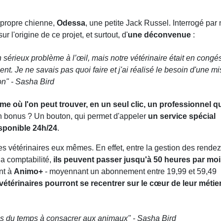
 propre chienne,
Odessa
, une petite Jack Russel. Interrogé par
r l'origine de ce projet, et surtout, d'
une déconvenue
:
sérieux problème à l’œil, mais notre vétérinaire était en congés
nt. Je ne savais pas quoi faire et j'ai réalisé le besoin d'une m
on
" - Sasha Bird
me où l'on peut trouver, en un seul clic, un professionnel q
n bonus ? Un bouton, qui permet d'appeler
un service spécial
isponible 24h/24
.
les vétérinaires eux mêmes. En effet, entre la gestion des rendez
a comptabilité,
ils peuvent passer jusqu'à 50 heures par mo
nt à
Animo+
- moyennant un abonnement entre 19,99 et 59,49
 vétérinaires pourront se recentrer sur le cœur de leur métie
ns du temps à consacrer aux animaux" - Sasha Bird