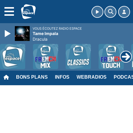
MENU
VOUS ÉCOUTEZ RADIO ESPACE
Tame Impala
Dracula
BONS PLANS
INFOS
WEBRADIOS
PODCA