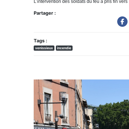
L’intervention des soldats du feu a pris fin ve
Partager :
Tags :
venissieux
incendie