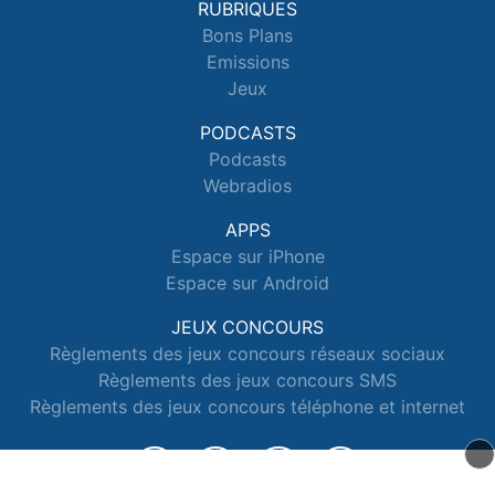
RUBRIQUES
Bons Plans
Emissions
Jeux
PODCASTS
Podcasts
Webradios
APPS
Espace sur iPhone
Espace sur Android
JEUX CONCOURS
Règlements des jeux concours réseaux sociaux
Règlements des jeux concours SMS
Règlements des jeux concours téléphone et internet