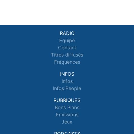
RADIO
Equipe
Contact
Titres diffusés
Fréquences
INFOS
Infos
Infos People
RUBRIQUES
Bons Plans
Emissions
Jeux
PODCASTS