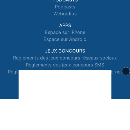
Podcasts
Webradios
APPS
Espace sur iPhone
Espace sur Android
JEUX CONCOURS
Règlements des jeux concours réseaux sociaux
Règlements des jeux concours SMS
Règlements des jeux concours téléphone et internet
© 2026 Radio Espace Tous droits réservés.
Signaler un contenu
-
Mentions légales
-
Politique de cookies
-
Contact