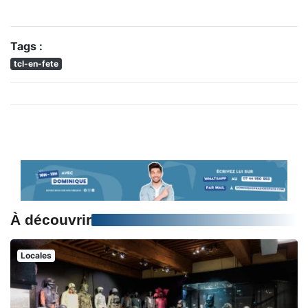
Tags :
tcl-en-fete
À découvrir
Locales