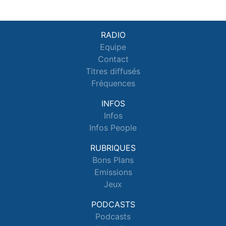
RADIO
Equipe
Contact
Titres diffusés
Fréquences
INFOS
Infos
Infos People
RUBRIQUES
Bons Plans
Emissions
Jeux
PODCASTS
Podcasts