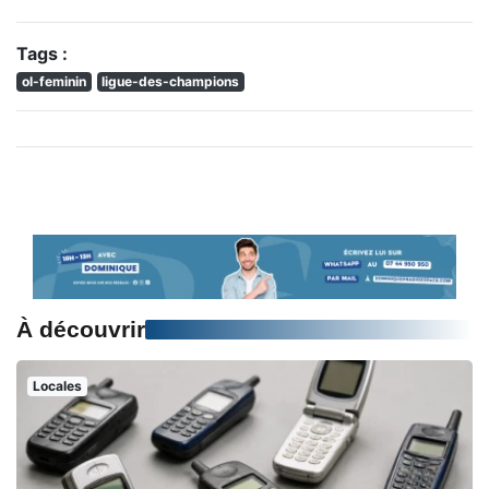
Tags :
ol-feminin
ligue-des-champions
À découvrir
Locales