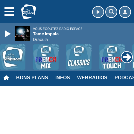
MENU
VOUS ÉCOUTEZ RADIO ESPACE
Tame Impala
Dracula
BONS PLANS
INFOS
WEBRADIOS
PODCA