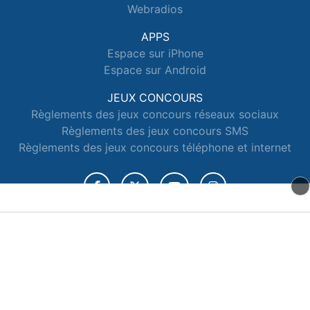
Webradios
APPS
Espace sur iPhone
Espace sur Android
JEUX CONCOURS
Règlements des jeux concours réseaux sociaux
Règlements des jeux concours SMS
Règlements des jeux concours téléphone et internet
© 2026 Radio Espace Tous droits réservés.
Signaler un contenu
-
Mentions légales
-
Politique de cookies
-
Contact