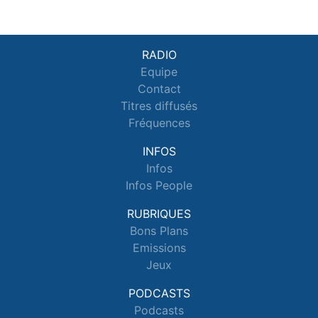
RADIO
Equipe
Contact
Titres diffusés
Fréquences
INFOS
Infos
Infos People
RUBRIQUES
Bons Plans
Emissions
Jeux
PODCASTS
Podcasts