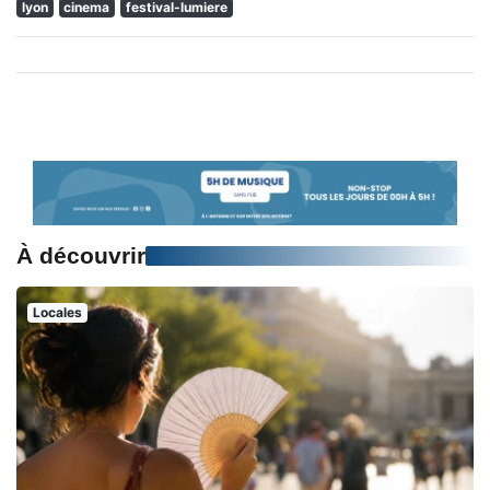
lyon
cinema
festival-lumiere
À découvrir
Locales