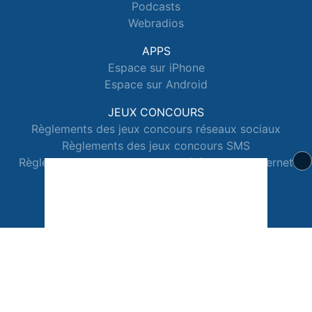
Podcasts
Webradios
APPS
Espace sur iPhone
Espace sur Android
JEUX CONCOURS
Règlements des jeux concours réseaux sociaux
Règlements des jeux concours SMS
Règlements des jeux concours téléphone et internet
© 2026 Radio Espace Tous droits réservés.
Signaler un contenu
-
Mentions légales
-
Politique de cookies
-
Contact