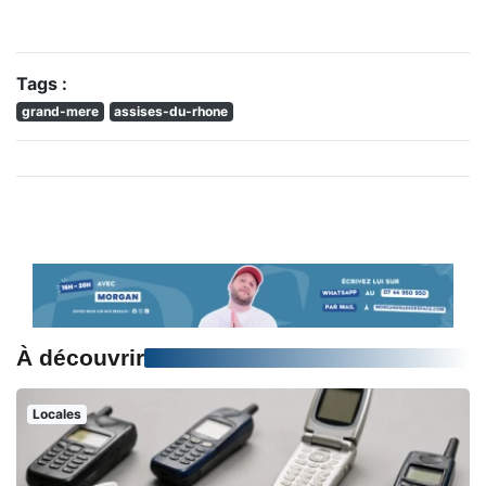
Tags :
grand-mere
assises-du-rhone
À découvrir
Locales