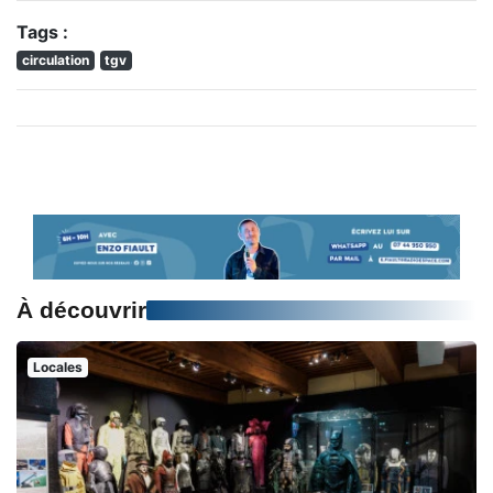
Tags :
circulation
tgv
À découvrir
Locales