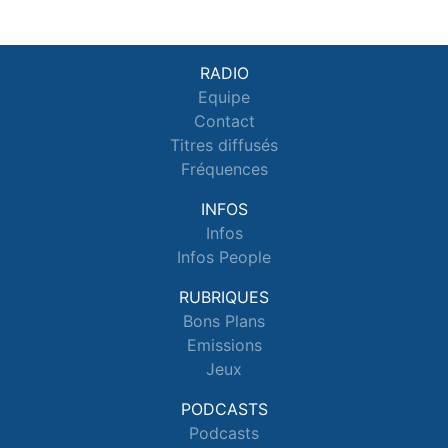
RADIO
Equipe
Contact
Titres diffusés
Fréquences
INFOS
Infos
Infos People
RUBRIQUES
Bons Plans
Emissions
Jeux
PODCASTS
Podcasts