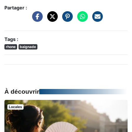
Partager :
Tags :
rhone
baignade
À découvrir
Locales