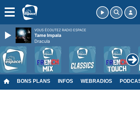
MENU
VOUS ÉCOUTEZ RADIO ESPACE
Tame Impala
Dracula
BONS PLANS
INFOS
WEBRADIOS
PODCA