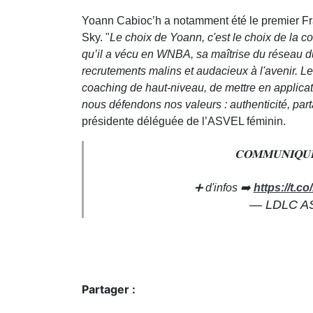
Yoann Cabioc’h a notamment été le premier Fra
Sky. "
Le choix de Yoann, c'est le choix de la co
qu’il a vécu en WNBA, sa maîtrise du réseau d
recrutements malins et audacieux à l'avenir. Le
coaching de haut-niveau, de mettre en applicati
nous défendons nos valeurs : authenticité, pa
présidente déléguée de l’ASVEL féminin.
𝐂𝐎𝐌𝐌𝐔𝐍𝐈
➕ d'infos ➡️
https://t.
— LDLC AS
Partager :