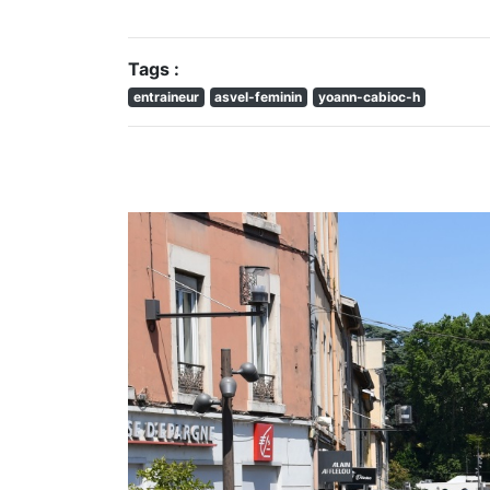
Tags :
entraineur
asvel-feminin
yoann-cabioc-h