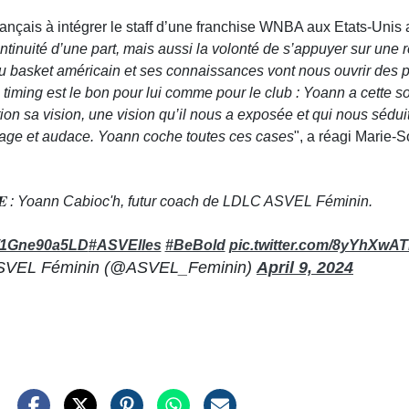
nçais à intégrer le staff d’une franchise WNBA aux Etats-Unis
ntinuité d’une part, mais aussi la volonté de s’appuyer sur une r
u basket américain et ses connaissances vont nous ouvrir des 
 timing est le bon pour lui comme pour le club : Yoann a cette so
on sa vision, une vision qu’il nous a exposée et qui nous séduit
rtage et audace. Yoann coche toutes ces cases
", a réagi Marie
𝐔𝐄 : Yoann Cabioc'h, futur coach de LDLC ASVEL Féminin.
co/1Gne90a5LD
#ASVElles
#BeBold
pic.twitter.com/8yYhXwA
VEL Féminin (@ASVEL_Feminin)
April 9, 2024