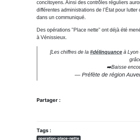
concitoyens. Ainsi des contrôles réguliers auro
différentes administrations de l’État pour lutte
dans un communiqué.
Des opérations "Place nette" ont déjà été men
à Vénissieux.
[Les chiffres de la
#délinquance
à Lyon e
grâc
➡️Baisse enco
— Préfète de région Auv
Partager :
Tags :
operation-place-nette