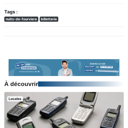
Tags :
nuits-de-fourviere
billetterie
À découvrir
Locales