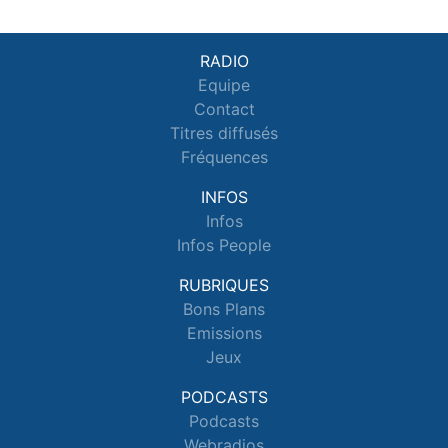
RADIO
Equipe
Contact
Titres diffusés
Fréquences
INFOS
Infos
Infos People
RUBRIQUES
Bons Plans
Emissions
Jeux
PODCASTS
Podcasts
Webradios