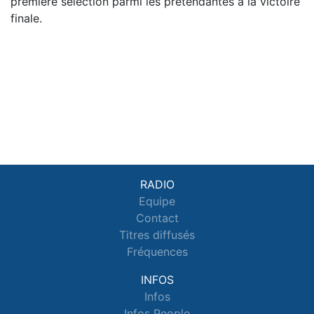
première sélection parmi les prétendantes à la victoire
finale.
RADIO
Equipe
Contact
Titres diffusés
Fréquences
INFOS
Infos
Infos People