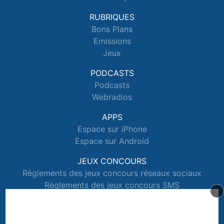
RUBRIQUES
Bons Plans
Emissions
Jeux
PODCASTS
Podcasts
Webradios
APPS
Espace sur iPhone
Espace sur Android
JEUX CONCOURS
Règlements des jeux concours réseaux sociaux
Règlements des jeux concours SMS
Règlements des jeux concours téléphone et internet