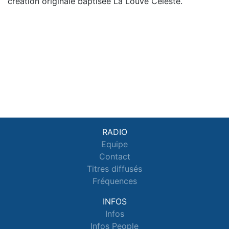
création originale baptisée La Louve Céleste.
RADIO
Equipe
Contact
Titres diffusés
Fréquences
INFOS
Infos
Infos People