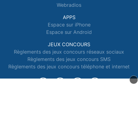
Webradios
APPS
Espace sur iPhone
Espace sur Android
JEUX CONCOURS
Règlements des jeux concours réseaux sociaux
Règlements des jeux concours SMS
Règlements des jeux concours téléphone et internet
© 2026 Radio Espace Tous droits réservés.
Signaler un contenu
-
Mentions légales
-
Politique de cookies
-
Contact