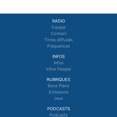
RADIO
Equipe
Contact
Titres diffusés
Fréquences
INFOS
Infos
Infos People
RUBRIQUES
Bons Plans
Emissions
Jeux
PODCASTS
Podcasts