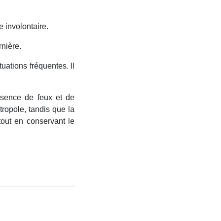
 involontaire.
rnière.
uations fréquentes. Il
bsence de feux et de
ropole, tandis que la
 tout en conservant le