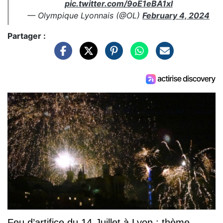
pic.twitter.com/9oE1eBA1xl
— Olympique Lyonnais (@OL)
February 4, 2024
Partager :
Feu d’artifice du 14-Juillet à Lyon : thème,