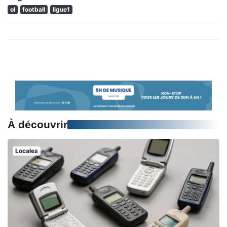
ol
football
ligue1
À découvrir
Locales