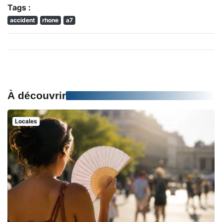
Tags :
accident
rhone
a7
À découvrir
Locales