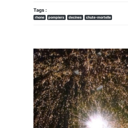
Tags :
rhone
pompiers
decines
chute-mortelle