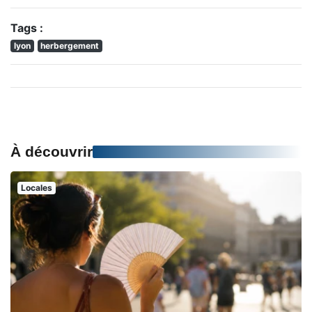
Tags :
lyon
herbergement
À découvrir
Locales