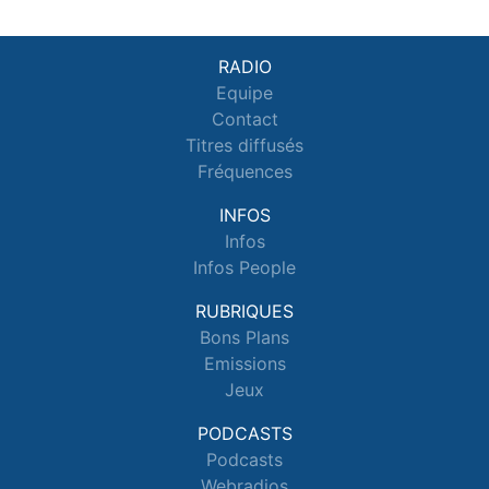
RADIO
Equipe
Contact
Titres diffusés
Fréquences
INFOS
Infos
Infos People
RUBRIQUES
Bons Plans
Emissions
Jeux
PODCASTS
Podcasts
Webradios