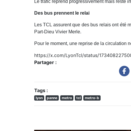
Le trafic reprend progressivement mais reste ir
Des bus prennent le relai
Les TCL assurent que des bus relais ont été m
Part-Dieu Vivier Merle.
Pour le moment, une reprise de la circulation 
https://x.com/LyonTcl/status/1734082275
Partager :
Tags :
lyon
panne
metro
tcl
metro-b