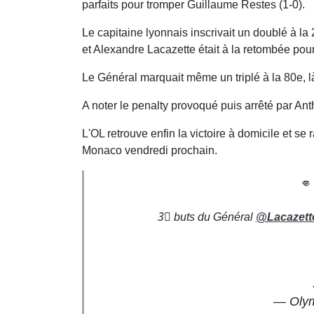
parfaits pour tromper Guillaume Restes (1-0).
Le capitaine lyonnais inscrivait un doublé à la
et Alexandre Lacazette était à la retombée pour 
Le Général marquait même un triplé à la 80e, là
A noter le penalty provoqué puis arrêté par An
L'OL retrouve enfin la victoire à domicile et 
Monaco vendredi prochain.
👊 
3⃣ buts du Général
@Lacazett
— Olym