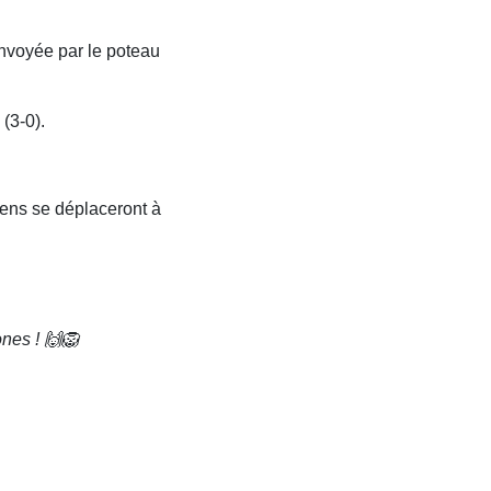
renvoyée par le poteau
(3-0).
iens se déplaceront à
ones ! 🙌🦁