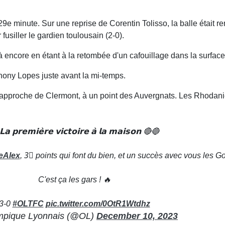
 29e minute. Sur une reprise de Corentin Tolisso, la balle était 
fusiller le gardien toulousain (2-0).
 encore en étant à la retombée d'un cafouillage dans la surface 
thony Lopes juste avant la mi-temps.
se rapproche de Clermont, à un point des Auvergnats. Les Rhodan
𝗮 𝗽𝗿𝗲𝗺𝗶𝗲̀𝗿𝗲 𝘃𝗶𝗰𝘁𝗼𝗶𝗿𝗲 𝗮̀ 𝗹𝗮 𝗺𝗮𝗶𝘀𝗼𝗻 🔴🔵
eAlex
, 3⃣ points qui font du bien, et un succès avec vous les G
C'est ça les gars ! 🔥
3-0
#OLTFC
pic.twitter.com/0OtR1Wtdhz
pique Lyonnais (@OL)
December 10, 2023