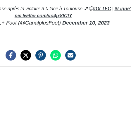
se après la victoire 3-0 face à Toulouse 🎵😮
#OLTFC
|
#Ligue
pic.twitter.com/uo4jx8fCtY
 Foot (@CanalplusFoot)
December 10, 2023