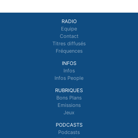
RADIO
Equipe
Contact
Titres diffusés
Fréquences
INFOS
Infos
Infos People
RUBRIQUES
Bons Plans
Emissions
Jeux
PODCASTS
Podcasts