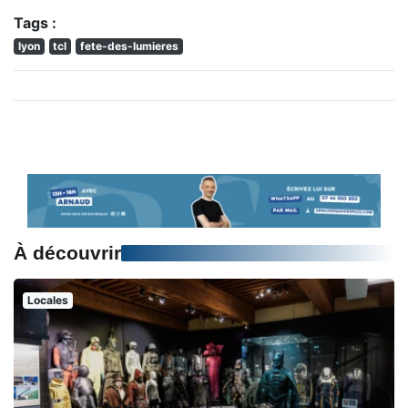
Tags :
lyon
tcl
fete-des-lumieres
À découvrir
Locales